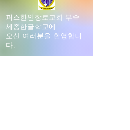
앞으로 등록 관련 안내는 11월
마감될 수
8일 에 개별 메일로 전달드릴
퍼스한인장로교회 부속
예정입
세종한글학교에
오신 여러분을 환영합니
다.