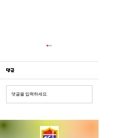
2026년 등록 신청이 마감
2026년 학생등
되었습니다
안녕하세요 퍼스
안녕하세요. 퍼스한인장로교
부속 세종한글학교 
댓글
회 부속 세종한글학교 입니다.
뜻한 관심과 사랑
2026년도 한글학교 신청이 모
교를 함께해 주시는
두 마감되었음을 알려드립니
께 감사드립니다. 
댓글을 입력하세요.
다. 올해도 많은 관심과 사랑으
글학교에서는 202
로 함께 신청해 주신 모든 가정
생 등록 을 아래와
에 진심으로 깊은 감사의 마음
다. 📅 등록 기간 : 
을 전합니다. 여러분의 따뜻한
3일(월)00:00 ~ 11월 6일
마음과 참여가 세종한글학교
(목)11.59pm ※ 1
를 세워가는 큰 힘이 됩니다.
등록은 인정되지 않